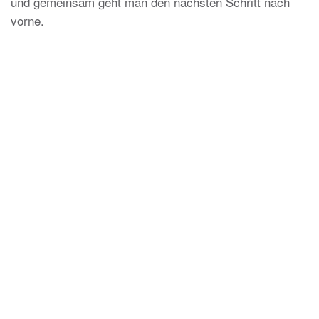
und gemeinsam geht man den nächsten Schritt nach
vorne.
Impressum
Datenschutz
Grundsatzerklärung LkSG