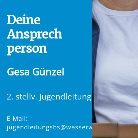
Deine
Ansprech
person
Gesa Günzel
2. stellv. Jugendleitung
E-Mail:
jugendleitungsbs@wasserwacht.bayern