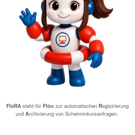
steht für
w zur automatischen
egistrierung
FloRA
Flo
R
und
rchivierung von Schwimmkursanfragen.
A