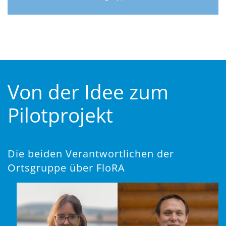
Von der Idee zum
Pilotprojekt
Die beiden Verantwortlichen der
Ortsgruppe über FloRA