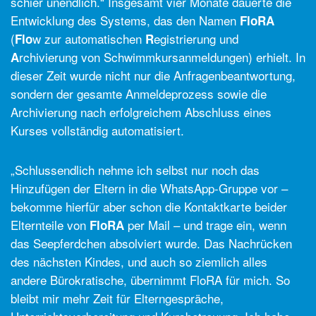
schier unendlich.“ Insgesamt vier Monate dauerte die
Entwicklung des Systems, das den Namen
FloRA
(
w zur automatischen
egistrierung und
Flo
R
rchivierung von Schwimmkursanmeldungen) erhielt. In
A
dieser Zeit wurde nicht nur die Anfragenbeantwortung,
sondern der gesamte Anmeldeprozess sowie die
Archivierung nach erfolgreichem Abschluss eines
Kurses vollständig automatisiert.
„Schlussendlich nehme ich selbst nur noch das
Hinzufügen der Eltern in die WhatsApp-Gruppe vor –
bekomme hierfür aber schon die Kontaktkarte beider
Elternteile von
per Mail – und trage ein, wenn
FloRA
das Seepferdchen absolviert wurde. Das Nachrücken
des nächsten Kindes, und auch so ziemlich alles
andere Bürokratische, übernimmt FloRA für mich. So
bleibt mir mehr Zeit für Elterngespräche,